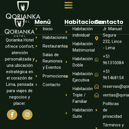
Menú
Habitaciones
Contacto
Inicio
Habitación
Jr. Manuel
individual
Segura
Habitaciones
Qorianka Hotel
232, Lince
Habitación
Restaurantes
ofrece confort,
- Lima
Matrimonial
atención
Salas de
+51
Habitación
personalizada y
Reuniones
961310084
Doble
una ubicación
y Eventos
+51
estratégica en
Habitación
Promociones
961468154
el corazón de
Ejecutiva
Lima, pensada
Contacto
reservas@qor
Habitación
para viajes de
Triple /
ventas@qoria
negocios y
Familiar
placer.
Políticas
Habitación
de
Suite
privacidad
Términos y