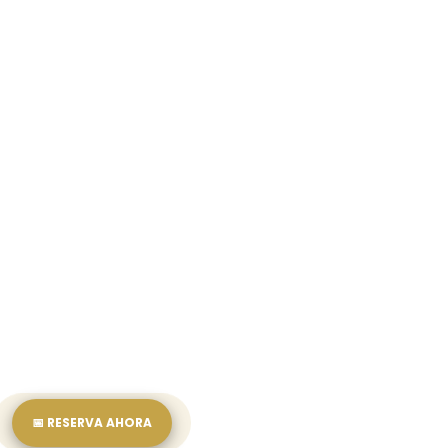
Ventas
En línea
Reservas
En línea
Recepción
En línea
📅 RESERVA AHORA