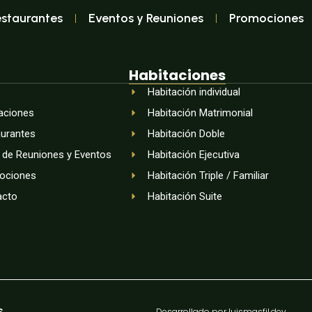
estaurantes
Eventos y Reuniones
Promociones
Habitaciones
Habitación individual
aciones
Habitación Matrimonial
urantes
Habitación Doble
 de Reuniones y Eventos
Habitación Ejecutiva
ociones
Habitación Triple / Familiar
acto
Habitación Suite
s
Desarrollado por luismasfil.dev