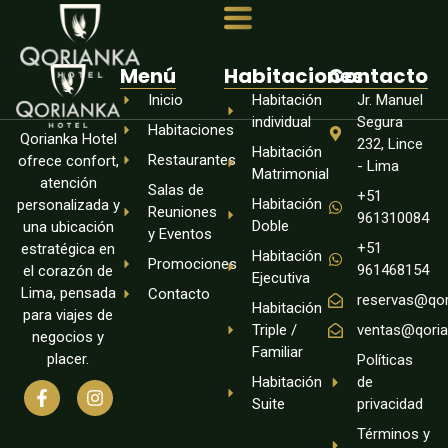
Menú
Habitaciones
Contacto
Inicio
Habitación
Jr. Manuel
individual
Segura
Habitaciones
Qorianka Hotel
232, Lince
Habitación
Restaurantes
ofrece confort,
- Lima
Matrimonial
atención
Salas de
+51
Habitación
personalizada y
Reuniones
961310084
Doble
una ubicación
y Eventos
+51
estratégica en
Habitación
Promociones
961468154
el corazón de
Ejecutiva
Lima, pensada
Contacto
reservas@qor
Habitación
para viajes de
Triple /
ventas@qoria
negocios y
Familiar
placer.
Políticas
Habitación
de
Suite
privacidad
Términos y